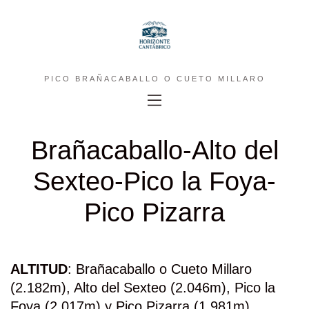
PICO BRAÑACABALLO O CUETO MILLARO
Brañacaballo-Alto del
Sexteo-Pico la Foya-
Pico Pizarra
ALTITUD
: Brañacaballo o Cueto Millaro
(2.182m), Alto del Sexteo (2.046m), Pico la
Foya (2.017m) y Pico Pizarra (1.981m)